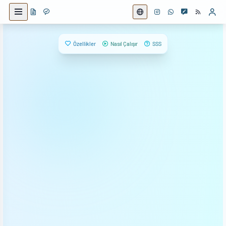
Ana içeriğe geç
Özellikler
Nasıl Çalışır
SSS