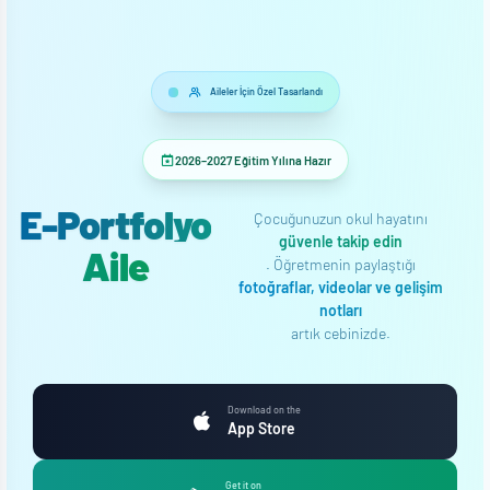
Aileler İçin Özel Tasarlandı
2026–2027 Eğitim Yılına Hazır
E-Portfolyo
Çocuğunuzun okul hayatını
güvenle takip edin
Aile
. Öğretmenin paylaştığı
fotoğraflar, videolar ve gelişim
notları
artık cebinizde.
Download on the
App Store
Get it on