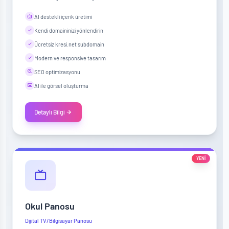
AI destekli içerik üretimi
Kendi domaininizi yönlendirin
Ücretsiz kresi.net subdomain
Modern ve responsive tasarım
SEO optimizasyonu
AI ile görsel oluşturma
Detaylı Bilgi
YENİ
Okul Panosu
Dijital TV/Bilgisayar Panosu