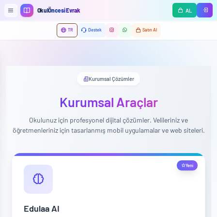
Ana içeriğe geç
OkulÖncesi Evrak
AL
TR
Destek
Satın Al
Kurumsal Çözümler
Kurumsal Araçlar
Okulunuz için profesyonel dijital çözümler. Velileriniz ve
öğretmenleriniz için tasarlanmış mobil uygulamalar ve web siteleri.
Yeni
Edulaa AI