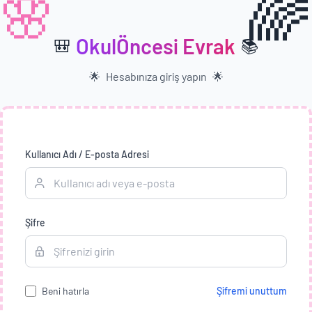
🌈
🌸
OkulÖncesi Evrak
🎒
📚
🌟
Hesabınıza giriş yapın
🌟
Kullanıcı Adı / E-posta Adresi
Şifre
Beni hatırla
Şifremi unuttum