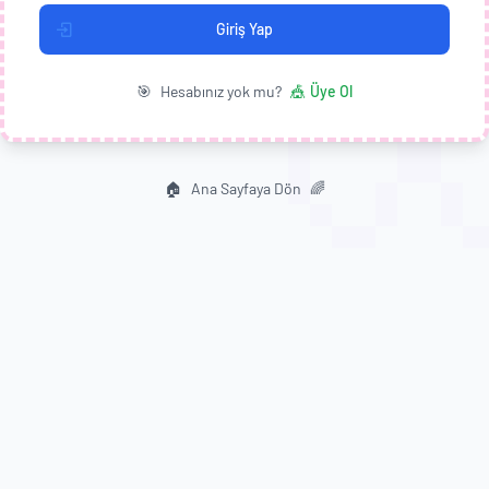

Giriş Yap
🎯
Hesabınız yok mu?
🎪
Üye Ol
🏠
Ana Sayfaya Dön
🌈