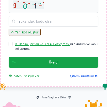
Yeni kod oluştur
Kullanım Şartları ve Gizlilik Sözleşmesi
ni okudum ve kabul
ediyorum.
Üye Ol
🎭
Zaten üyeliğim var
Şifremi unuttum
🔑
🐝

🏠
Ana Sayfaya Dön
🎊