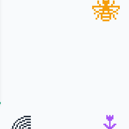
🐝

🌷
🌈