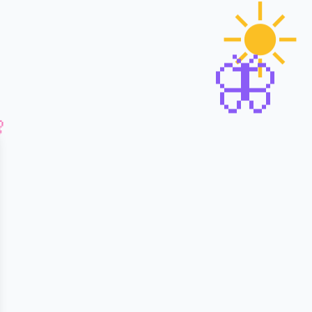
☀️
🦋
