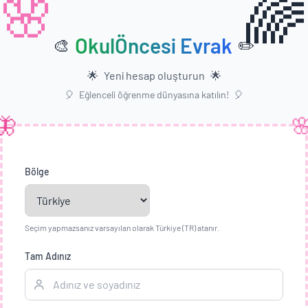
🌈
🌸
OkulÖncesi Evrak
🎨
✏️
🌟
Yeni hesap oluşturun
🌟
🎈
Eğlenceli öğrenme dünyasına katılın!
🎈
🦋

Bölge
Seçim yapmazsanız varsayılan olarak Türkiye (TR) atanır.
Tam Adınız