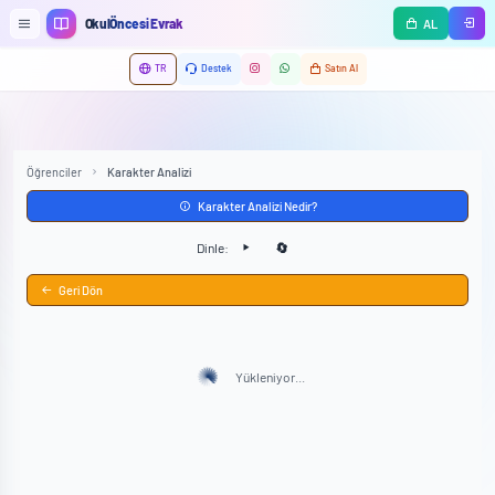
Ana içeriğe geç
OkulÖncesi Evrak
AL
TR
Destek
Satın Al
Öğrenciler
Karakter Analizi
Karakter Analizi Nedir?
Dinle:
🔄
Geri Dön
Yükleniyor...