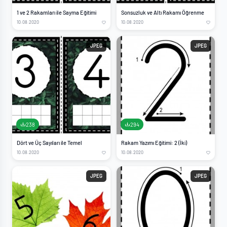
1 ve 2 Rakamları ile Sayma Eğitimi
Sonsuzluk ve Altı Rakamı Öğrenme
10.08.2020
10.08.2020
JPEG
JPEG
238
294
Dört ve Üç Sayıları ile Temel
Rakam Yazımı Eğitimi: 2 (İki)
10.08.2020
10.08.2020
JPEG
JPEG