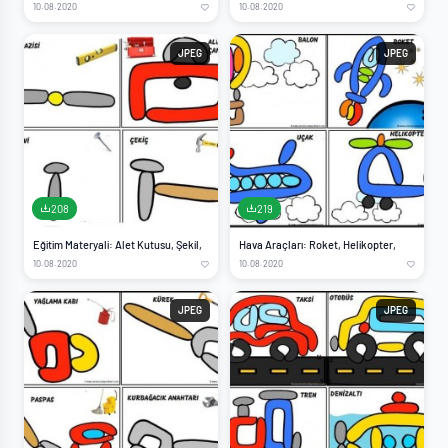
10.08.2020
10.08.2020
JPEG
JPEG
208
219
Eğitim Materyali: Alet Kutusu, Şekil,
Hava Araçları: Roket, Helikopter,
10.08.2020
10.08.2020
JPEG
JPEG