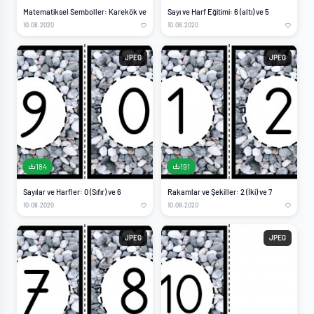
Matematiksel Semboller: Karekök ve
Sayı ve Harf Eğitimi: 6 (altı) ve 5
10.08.2020
10.08.2020
JPEG
JPEG
184
191
Sayılar ve Harfler: 0 (Sıfır) ve 6
Rakamlar ve Şekiller: 2 (İki) ve 7
10.08.2020
10.08.2020
JPEG
JPEG