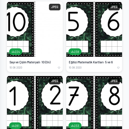
JPEG
JPEG
224
238
Sayı ve Çizim Materyali: 10 (On)
Eğitici Matematik Kartları: 5 ve 6
10.08.2020
10.08.2020
JPEG
JPEG
281
233