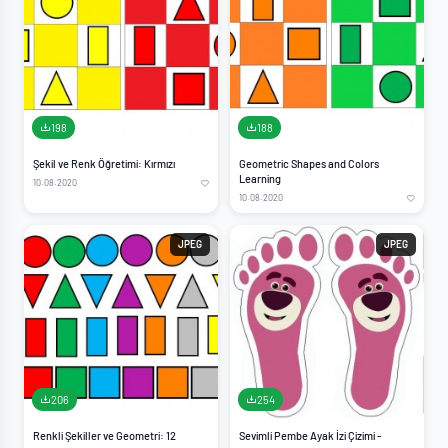
198
188
Şekil ve Renk Öğretimi: Kırmızı
Geometric Shapes and Colors
Learning
10.08.2020
10.08.2020
JPEG
JPEG
206
254
Renkli Şekiller ve Geometri: 12
Sevimli Pembe Ayak İzi Çizimi -