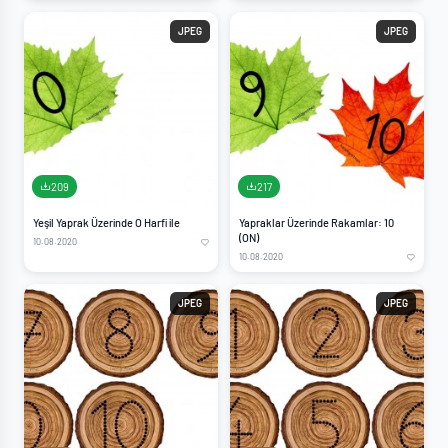
JPEG
JPEG
209
217
Yeşil Yaprak Üzerinde O Harfi ile
Yapraklar Üzerinde Rakamlar: 10
(ON)
10.08.2020
10.08.2020
JPEG
JPEG