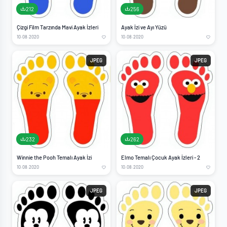
212
256
Çizgi Film Tarzında Mavi Ayak İzleri
Ayak İzi ve Ayı Yüzü
10.08.2020
10.08.2020
JPEG
JPEG
232
262
Winnie the Pooh Temalı Ayak İzi
Elmo Temalı Çocuk Ayak İzleri - 2
10.08.2020
10.08.2020
JPEG
JPEG