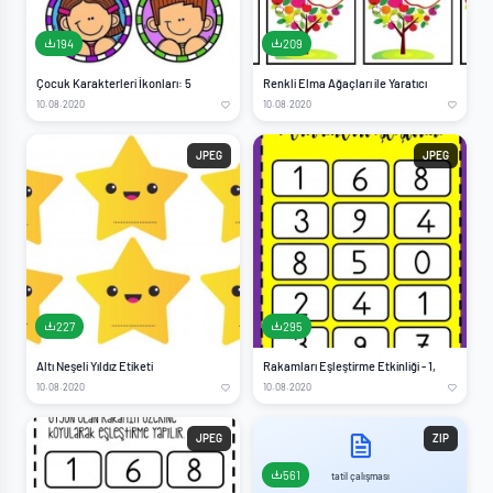
194
209
Çocuk Karakterleri İkonları: 5
Renkli Elma Ağaçları ile Yaratıcı
10.08.2020
10.08.2020
JPEG
JPEG
227
295
Altı Neşeli Yıldız Etiketi
Rakamları Eşleştirme Etkinliği - 1,
10.08.2020
10.08.2020
JPEG
ZIP
561
tatil çalışması