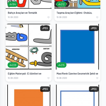
194
212
Bahçe Araçları ve Temizlik
Taşıma Araçları Eğitimi: Otobüs,
10.08.2020
10.08.2020
JPEG
JPEG
228
215
Eğitim Materyali: El Aletleri ve
Mavi Renk Üzerine Geometrik Şekil ve
10.08.2020
10.08.2020
JPEG
JPEG