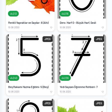
213
276
Renkli Yapraklar ve Sayılar: 6 (Altı)
Ders: Harf O - Büyük Harf, Sesli
10.08.2020
10.08.2020
JPEG
JPEG
240
236
Beş Rakamı Yazma Eğitimi: 5 (Beş)
Yedi Sayısını Öğrenme Rehberi: 7
10.08.2020
10.08.2020
JPEG
JPEG