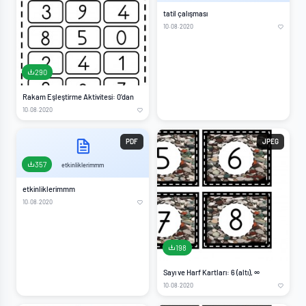
tatil çalışması
10.08.2020
290
Rakam Eşleştirme Aktivitesi: 0'dan
10.08.2020
PDF
JPEG
357
etkinliklerimmm
etkinliklerimmm
10.08.2020
198
Sayı ve Harf Kartları: 6 (altı), ∞
10.08.2020