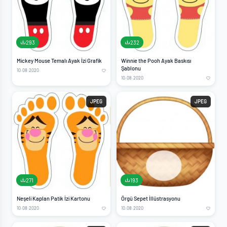
293
232
Mickey Mouse Temalı Ayak İzi Grafik
Winnie the Pooh Ayak Baskısı
Şablonu
10.08.2020
10.08.2020
JPEG
JPEG
271
193
Neşeli Kaplan Patik İzi Kartonu
Örgü Sepet İllüstrasyonu
10.08.2020
10.08.2020