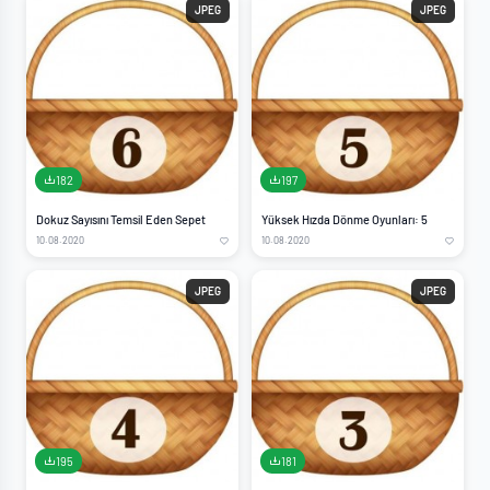
JPEG
JPEG
182
197
Dokuz Sayısını Temsil Eden Sepet
Yüksek Hızda Dönme Oyunları: 5
10.08.2020
10.08.2020
JPEG
JPEG
195
181