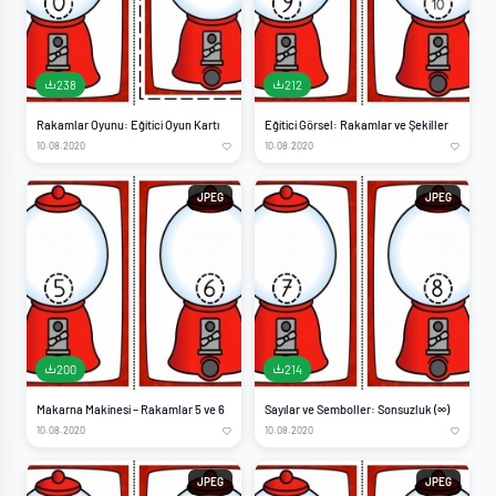
238
212
Rakamlar Oyunu: Eğitici Oyun Kartı
Eğitici Görsel: Rakamlar ve Şekiller
10.08.2020
10.08.2020
JPEG
JPEG
200
214
Makarna Makinesi – Rakamlar 5 ve 6
Sayılar ve Semboller: Sonsuzluk (∞)
10.08.2020
10.08.2020
JPEG
JPEG