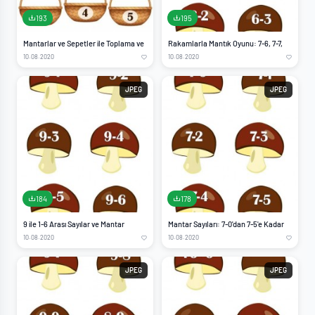
193
195
Mantarlar ve Sepetler ile Toplama ve
Rakamlarla Mantık Oyunu: 7-6, 7-7,
10.08.2020
10.08.2020
JPEG
JPEG
184
178
9 ile 1-6 Arası Sayılar ve Mantar
Mantar Sayıları: 7-0'dan 7-5'e Kadar
10.08.2020
10.08.2020
JPEG
JPEG