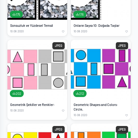
175
176
Sonsuzluk ve Yüzdesel Temsil
Onların Sayısı 10: Doğada Taşlar
10.08.2020
10.08.2020
JPEG
JPEG
202
212
Geometrik Şekiller ve Renkler:
Geometric Shapes and Colors:
Circle,
10.08.2020
10.08.2020
JPEG
JPEG