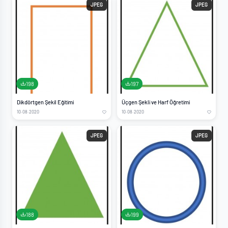
JPEG
JPEG
198
197
Dikdörtgen Şekil Eğitimi
Üçgen Şekli ve Harf Öğretimi
10.08.2020
10.08.2020
JPEG
JPEG
188
199