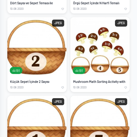
Dört Sayısı ve Sepet Teması ile
Örgü Sepet İçinde N Harfi Temalı
10.08.2020
10.08.2020
JPEG
JPEG
191
191
Küçük Sepet İçinde 2 Sayısı
Mushroom Math Sorting Activity with
10.08.2020
10.08.2020
JPEG
JPEG