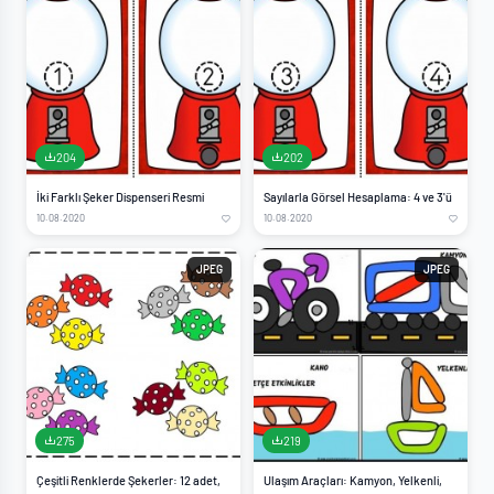
204
202
İki Farklı Şeker Dispenseri Resmi
Sayılarla Görsel Hesaplama: 4 ve 3'ü
10.08.2020
10.08.2020
JPEG
JPEG
275
219
Çeşitli Renklerde Şekerler: 12 adet,
Ulaşım Araçları: Kamyon, Yelkenli,