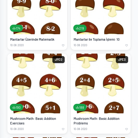
174
219
Mantarlar Üzerinde Matematik
Mantarlar ile Toplama İşlemi: 10
10.08.2020
10.08.2020
JPEG
JPEG
190
188
Mushroom Math: Basic Addition
Mushroom Math: Basic Addition
Exercises
Problems
10.08.2020
10.08.2020