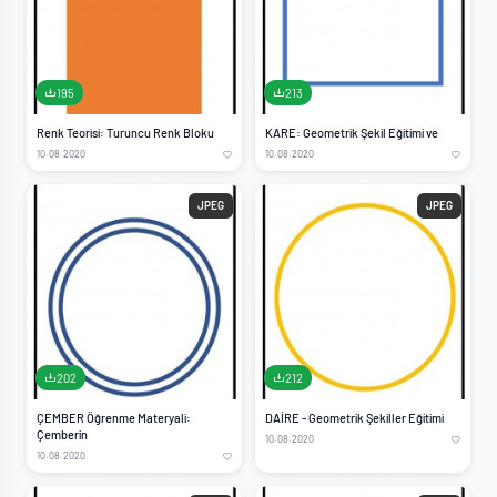
195
213
Renk Teorisi: Turuncu Renk Bloku
KARE: Geometrik Şekil Eğitimi ve
10.08.2020
10.08.2020
JPEG
JPEG
202
212
ÇEMBER Öğrenme Materyali:
DAİRE - Geometrik Şekiller Eğitimi
Çemberin
10.08.2020
10.08.2020