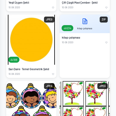
Yeşil Üçgen Şekli
Çift Çizgili Mavi Çember: Şekil
10.08.2020
10.08.2020
JPEG
ZIP
534
kitap çalışması
kitap çalışması
10.08.2020
188
Sarı Daire: Temel Geometrik Şekil
10.08.2020
JPEG
JPEG