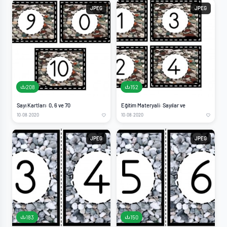
JPEG
JPEG
208
152
Sayı Kartları: 0, 6 ve 70
Eğitim Materyali: Sayılar ve
10.08.2020
10.08.2020
JPEG
JPEG
183
150