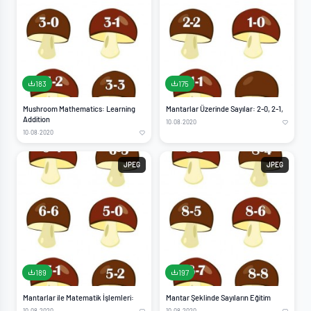
183
175
Mushroom Mathematics: Learning
Mantarlar Üzerinde Sayılar: 2-0, 2-1,
Addition
10.08.2020
10.08.2020
JPEG
JPEG
189
197
Mantarlar ile Matematik İşlemleri:
Mantar Şeklinde Sayıların Eğitim
10.08.2020
10.08.2020