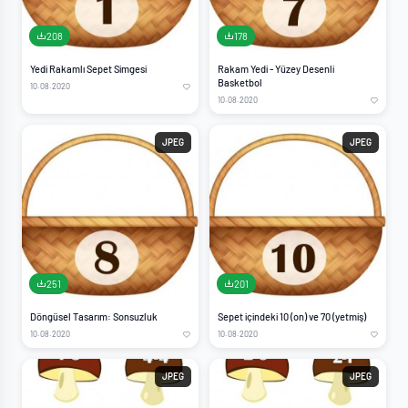
208
178
Yedi Rakamlı Sepet Simgesi
Rakam Yedi - Yüzey Desenli
Basketbol
10.08.2020
10.08.2020
JPEG
JPEG
251
201
Döngüsel Tasarım: Sonsuzluk
Sepet içindeki 10 (on) ve 70 (yetmiş)
10.08.2020
10.08.2020
JPEG
JPEG