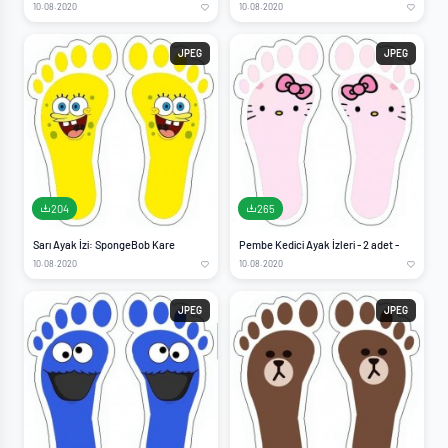
10.08.2020
10.08.2020
JPEG
JPEG
204
265
Sarı Ayak İzi: SpongeBob Kare
Pembe Kedici Ayak İzleri - 2 adet -
10.08.2020
10.08.2020
JPEG
JPEG