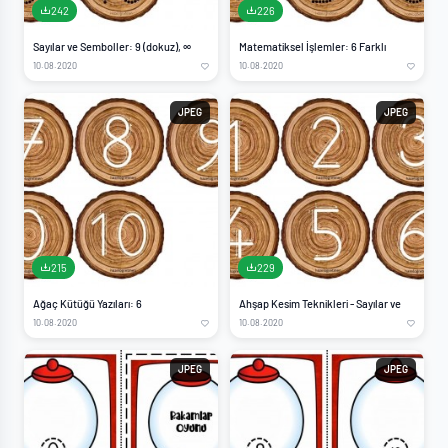
242
226
Sayılar ve Semboller: 9 (dokuz), ∞
Matematiksel İşlemler: 6 Farklı
10.08.2020
10.08.2020
JPEG
JPEG
215
229
Ağaç Kütüğü Yazıları: 6
Ahşap Kesim Teknikleri - Sayılar ve
10.08.2020
10.08.2020
JPEG
JPEG