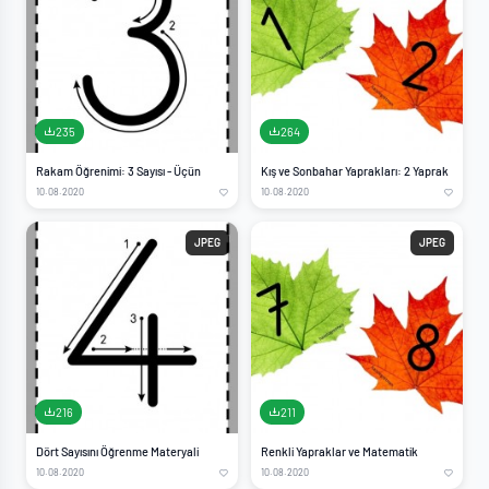
235
264
Rakam Öğrenimi: 3 Sayısı - Üçün
Kış ve Sonbahar Yaprakları: 2 Yaprak
10.08.2020
10.08.2020
JPEG
JPEG
216
211
Dört Sayısını Öğrenme Materyali
Renkli Yapraklar ve Matematik
10.08.2020
10.08.2020