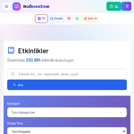
Ana içeriğe geç
OkulÖncesi Evrak
AL
TR
Destek
Satın Al
Etkinlikler
Sitemizde
200,894
etkinlik bulunuyor
Ara
Kategori
Tüm Kategoriler
Dosya Türü