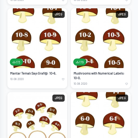
JPEG
JPEG
173
179
Mantar Temalı Sayı Grafiği: 10-6,
Mushrooms with Numerical Labels:
10-0,
10.08.2020
10.08.2020
JPEG
JPEG