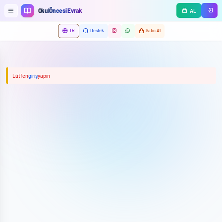
Ana içeriğe geç
OkulÖncesi Evrak
AL
TR
Destek
Satın Al
Lütfen
giriş
yapın