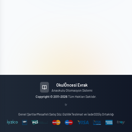
OkulÖncesi Evrak
Anaokulu Otomasyon Sistemi
Copyright © 2011-2026
Tüm Hakları Saklıdır.
tr
Genel Şartlar
Mesafeli Satış Söz.
Gizlilik
Teslimat ve İade
SSS
İş Ortaklığı